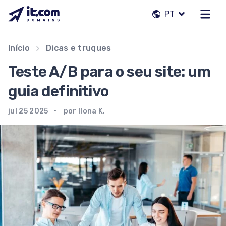
Pular
PT
para
o
conteúdo
Nossa equipe
Início
Dicas e truques
Contatos
Teste A/B para o seu site: um
Registradores
guia definitivo
jul 25 2025
por Ilona K.
PT