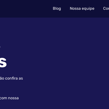
Blog
Nossa equipe
Co
s
s
o confira as
 com nossa