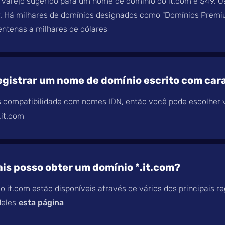
 varejo sugerido para um nome de domínio do it.com é $49. O
r. Há milhares de domínios designados como "Domínios Premi
ntenas a milhares de dólares
egistrar um nome de domínio escrito com cara
 compatibilidade com nomes IDN, então você pode escolher 
it.com
is posso obter um domínio *.it.com?
o it.com estão disponíveis através de vários dos principais re
eles
esta página