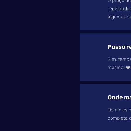
O preço de
registrado
algumas ce
Posso r
Sim, temos
mesmo i❤️.
Onde ma
Domínios d
completa d