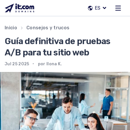
Saltar
ES
al
contenido
Nuestro equipo
Inicio
Consejos y trucos
Contactos
Guía definitiva de pruebas
Registradores
A/B para tu sitio web
Jul 25 2025
por Ilona K.
ES