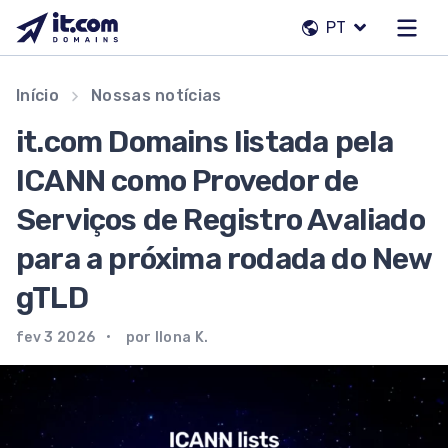
Pular
PT
para
o
conteúdo
Nossa equipe
Início
Nossas notícias
Contatos
it.com Domains listada pela
Registradores
ICANN como Provedor de
Serviços de Registro Avaliado
PT
para a próxima rodada do New
gTLD
fev 3 2026
por Ilona K.