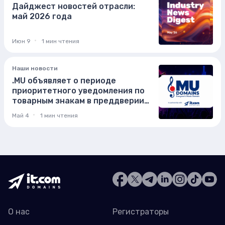
Дайджест новостей отрасли:
май 2026 года
Июн 9
1 мин чтения
Наши новости
.MU объявляет о периоде
приоритетного уведомления по
товарным знакам в преддверии
глобального перезапуска .MU как
Май 4
1 мин чтения
"домена музыки для всех"
О нас
Регистраторы