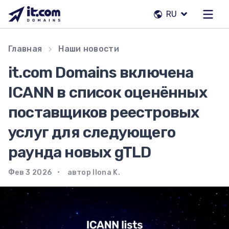
Перейти
RU
к
содержимому
Наша команда
Главная
Наши новости
Контакты
it.com Domains включена
Регистраторы
ICANN в список оценённых
поставщиков реестровых
RU
услуг для следующего
раунда новых gTLD
Фев 3 2026
автор Ilona K.