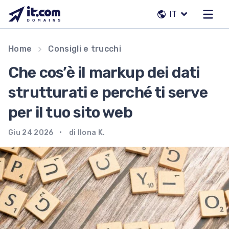
Vai
IT
al
contenuto
Il nostro team
Home
Consigli e trucchi
Contatti
Che cos’è il markup dei dati
Registrar
strutturati e perché ti serve
per il tuo sito web
IT
Giu 24 2026
di Ilona K.