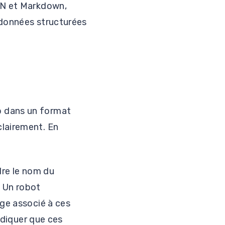
SON et Markdown,
 données structurées
b dans un format
clairement. En
re le nom du
n. Un robot
age associé à ces
indiquer que ces