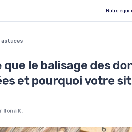
Notre équi
t astuces
 que le balisage des do
es et pourquoi votre si
 Ilona K.