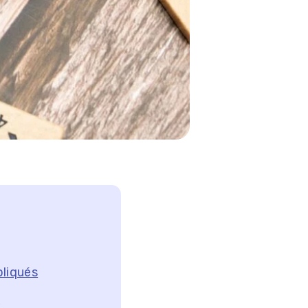
pliqués
M