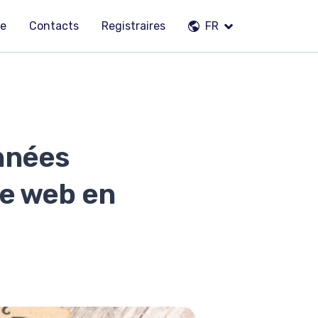
pe
Contacts
Registraires
FR
nnées
te web en