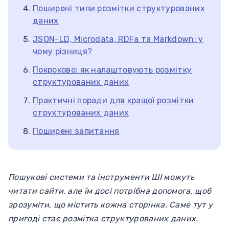
Поширені типи розмітки структурованих
даних
JSON-LD, Microdata, RDFa та Markdown: у
чому різниця?
Покроково: як налаштовують розмітку
структурованих даних
Практичні поради для кращої розмітки
структурованих даних
Поширені запитання
Пошукові системи та інструменти ШІ можуть
читати сайти, але їм досі потрібна допомога, щоб
зрозуміти, що містить кожна сторінка. Саме тут у
пригоді стає розмітка структурованих даних.