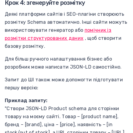
Крок 4: згенеруйте розмітку
Деякі платформи сайтів і SEO-плагіни створюють
розмітку Schema автоматично. Інші сайти можуть
використовувати генератор або
помічник із
розмітки структурованих даних
, щоб створити
базову розмітку.
Для більш ручного налаштування бізнес або
розробник може написати JSON-LD самостійно.
Запит до ШІ також може допомогти підготувати
першу версію:
Приклад запиту:
"Створи JSON-LD Product schema для сторінки
товару на моєму сайті. Товар – [product name],
бренд – [brand], ціна – [price], наявність – [in
stock/out of stock], а URL сторінки товару – [URL].