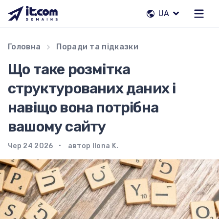
Перейти
UA
до
вмісту
Наша команда
Головна
Поради та підказки
Контакти
Що таке розмітка
Реєстратори
структурованих даних і
навіщо вона потрібна
UA
вашому сайту
Чер 24 2026
автор Ilona K.