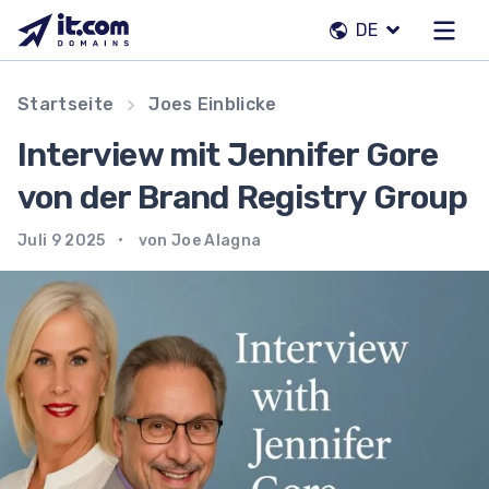
Zum
DE
Inhalt
springen
Unser Team
Startseite
Joes Einblicke
Kontakte
Interview mit Jennifer Gore
Registrierstellen
von der Brand Registry Group
Juli 9 2025
von Joe Alagna
DE