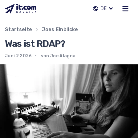
Zum
DE
Inhalt
springen
Unser Team
Startseite
Joes Einblicke
Kontakte
Was ist RDAP?
Registrierstellen
Juni 2 2026
von Joe Alagna
DE