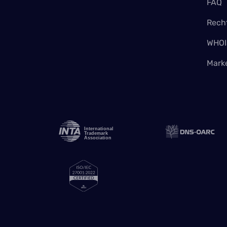
FAQ
Recht
WHOI
Mark