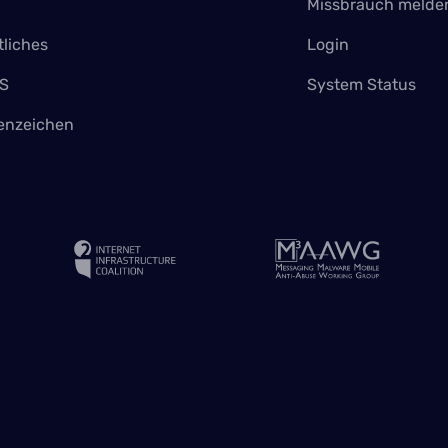
Missbrauch melde
liches
Login
S
System Status
enzeichen