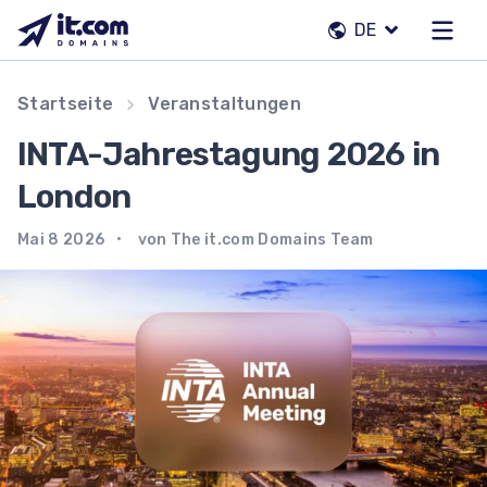
Zum
DE
Inhalt
springen
Unser Team
Startseite
Veranstaltungen
Kontakte
INTA-Jahrestagung 2026 in
Registrierstellen
London
Mai 8 2026
von The it.com Domains Team
DE