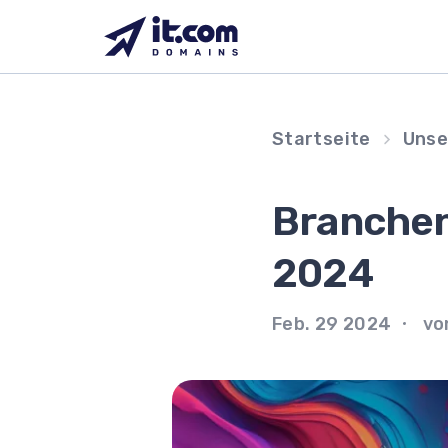
Zum
Inhalt
springen
Startseite
Unse
Branchen
2024
Feb. 29 2024
von