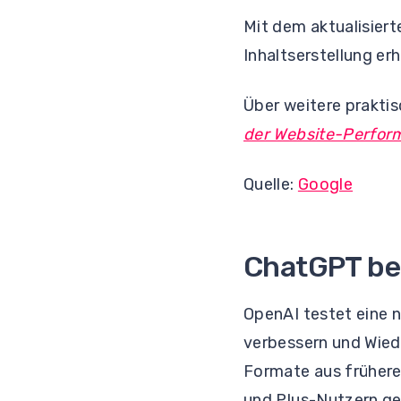
Mit dem aktualisier
Inhaltserstellung erh
Über weitere prakti
der Website-Perfor
Quelle:
Google
ChatGPT be
OpenAI testet eine 
verbessern und Wiede
Formate aus frühere
und Plus-Nutzern ge