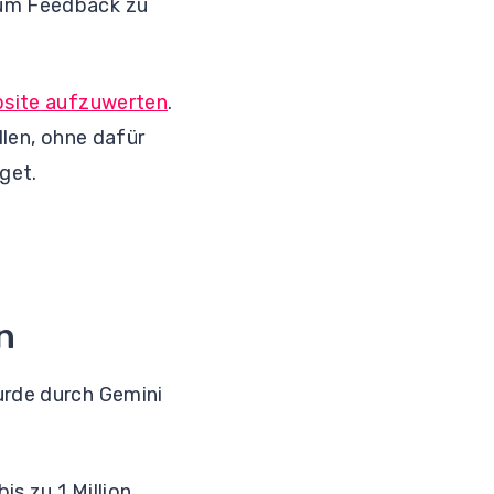
 um Feedback zu
ebsite aufzuwerten
.
ellen, ohne dafür
get.
n
urde durch Gemini
s zu 1 Million