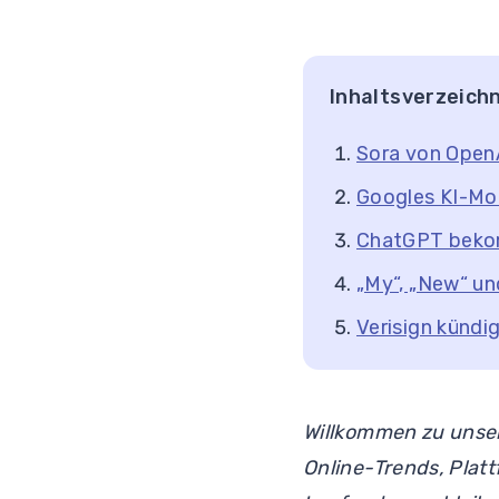
Inhaltsverzeichn
Sora von OpenA
Googles KI-Mod
ChatGPT bekom
„My“, „New“ un
Verisign kündi
Willkommen zu unse
Online-Trends, Pla