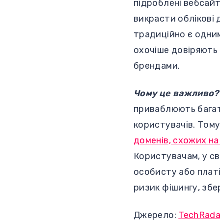
підроблені вебсай
викрасти облікові 
традиційно є одним
охочіше довіряють 
брендами.
Чому це важливо?
приваблюють багат
користувачів. Том
доменів, схожих на
Користувачам, у св
особисту або плат
ризик фішингу, збе
Джерело:
TechRada