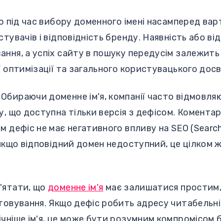
що під час вибору доменного імені насамперед ва
тувачів і відповідність бренду. Наявність або від
ння, а успіх сайту в пошуку передусім залежить 
ї оптимізації та загального користувацького досв
?
Обираючи доменне ім'я, компанії часто відмовля
у, що доступна тільки версія з дефісом. Комента
м дефіс не має негативного впливу на SEO (Searc
 якщо відповідний домен недоступний, це цілком
'ятати, що
доменне ім'я
має залишатися простим,
ятовування. Якщо дефіс робить адресу читабельн
чніше ім'я, це може бути розумним компромісом 