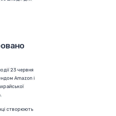
ровано
події 23 червня
рендом Amazon і
ахрайської
.
нці створюють