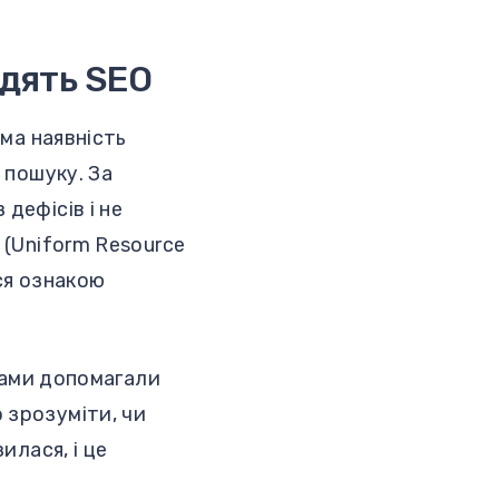
одять SEO
ама наявність
 пошуку. За
дефісів і не
 (Uniform Resource
ся ознакою
ісами допомагали
 зрозуміти, чи
илася, і це