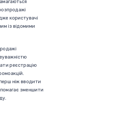
намагаються
 розпродажі
адже користувачі
ним із відомими
продажі
неуважністю
вати реєстрацію
ромоакцій.
 перш ніж вводити
опомагає зменшити
ду.