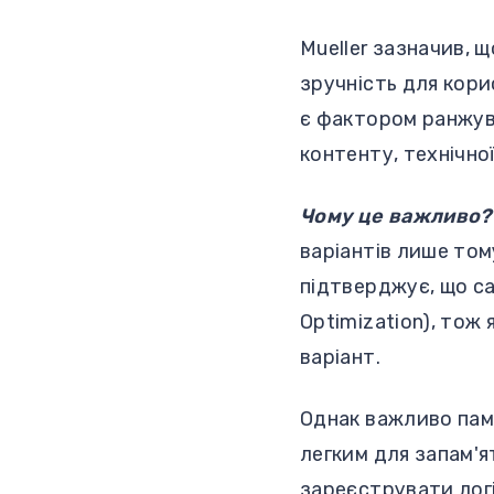
Mueller зазначив, 
зручність для корис
є фактором ранжува
контенту, технічно
Чому це важливо
варіантів лише том
підтверджує, що са
Optimization), тож
варіант.
Однак важливо пам
легким для запам'
зареєструвати логі