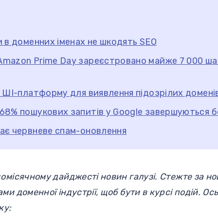
и в доменних іменах не шкодять SEO
Amazon Prime Day зареєстровано майже 7 000 ш
є ШІ-платформу для виявлення підозрілих домені
68% пошукових запитів у Google завершуються бе
кає червневе спам-оновлення
омісячному дайджесті новин галузі. Стежте за н
ми доменної індустрії, щоб бути в курсі подій. Ос
ку: