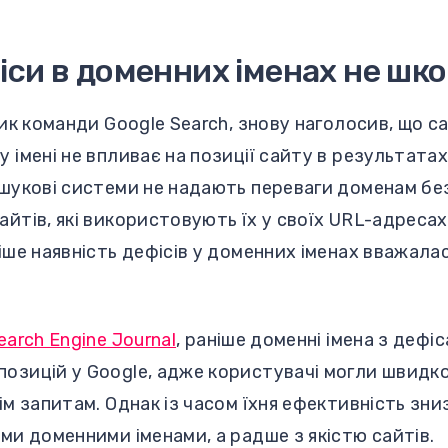
фіси в доменних іменах не шк
ник команди Google Search, знову наголосив, що с
у імені не впливає на позиції сайту в результатах
ошукові системи не надають переваги доменам без 
айтів, які використовують їх у своїх URL-адресах
ніше наявність дефісів у доменних іменах вважала
earch Engine Journal
, раніше доменні імена з деф
озицій у Google, адже користувачі могли швидко
ім запитам. Однак із часом їхня ефективність зниз
ими доменними іменами, а радше з якістю сайтів.