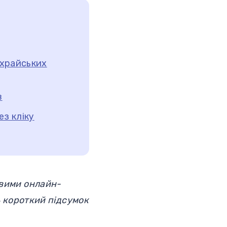
ахрайських
в
з кліку
овими онлайн-
ь короткий підсумок