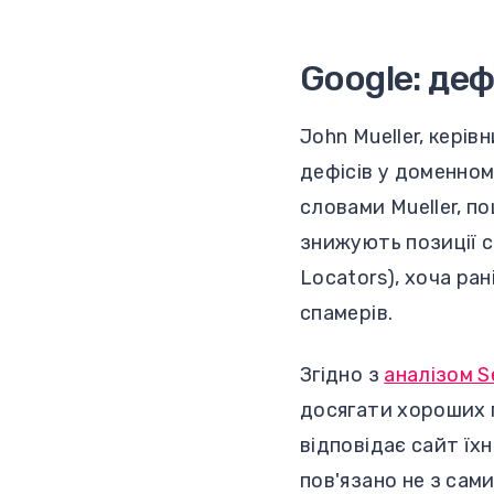
Google: де
John Mueller, керів
дефісів у доменном
словами Mueller, п
знижують позиції с
Locators), хоча ра
спамерів.
Згідно з
аналізом S
досягати хороших п
відповідає сайт їхн
пов'язано не з сам