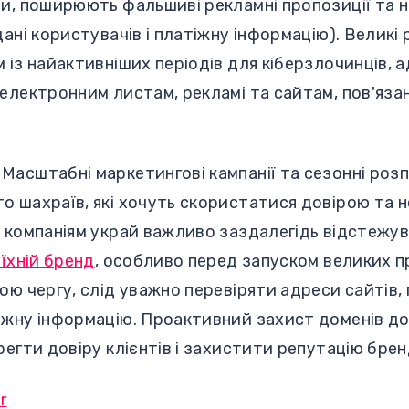
ти, поширюють фальшиві рекламні пропозиції та 
дані користувачів і платіжну інформацію). Великі
 із найактивніших періодів для кіберзлочинців, 
електронним листам, рекламі та сайтам, пов'яза
Масштабні маркетингові кампанії та сезонні роз
о шахраїв, які хочуть скористатися довірою та 
у компаніям украй важливо заздалегідь відстежу
 їхній бренд
, особливо перед запуском великих п
ою чергу, слід уважно перевіряти адреси сайтів,
іжну інформацію. Проактивний захист доменів д
регти довіру клієнтів і захистити репутацію брен
r