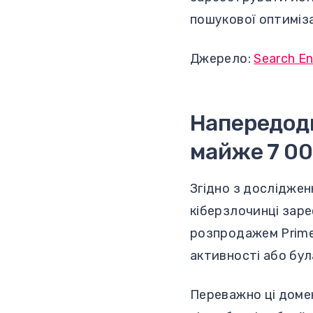
пошукової оптиміза
Джерело:
Search En
Напередодн
майже 7 00
Згідно з досліджен
кіберзлочинці заре
розпродажем Prime
активності або бул
Переважно ці дом