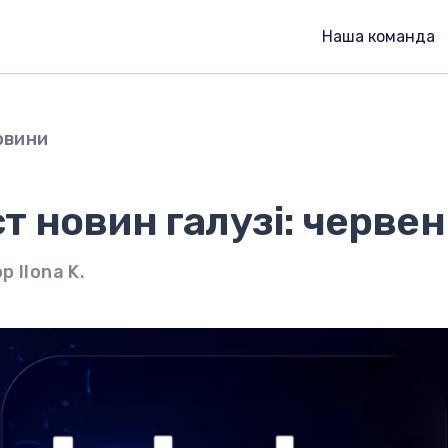
Наша команда
овини
 новин галузі: червен
р Ilona K.