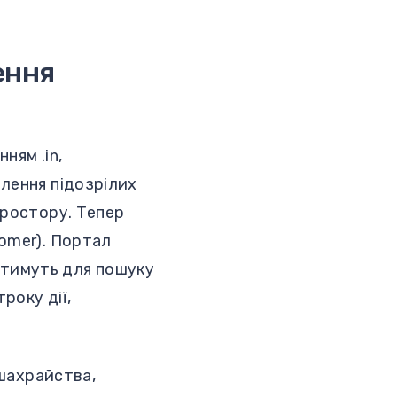
ення
ням .in,
лення підозрілих
простору. Тепер
omer). Портал
тимуть для пошуку
року дії,
 шахрайства,