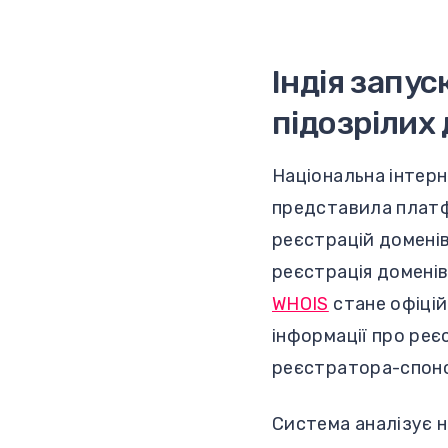
Індія запу
підозрілих
Національна інтерне
представила платфо
реєстрацій доменів
реєстрація доменів
WHOIS
стане офіці
інформації про реє
реєстратора-спонсо
Система аналізує н