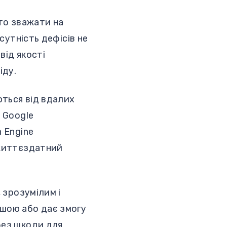
рто зважати на
сутність дефісів не
від якості
іду.
ються від вдалих
р Google
h Engine
 життєздатний
 зрозумілим і
ішою або дає змогу
без шкоди для