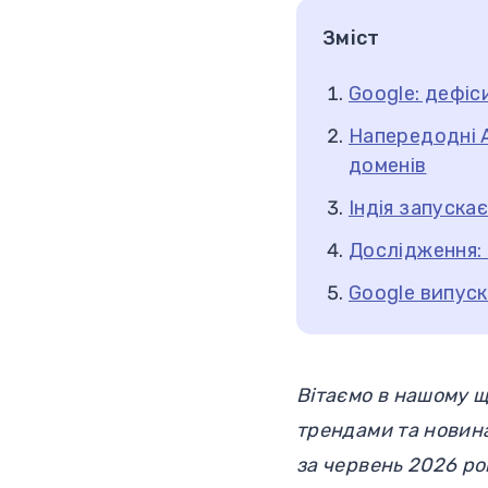
Зміст
Google: дефіс
Напередодні 
доменів
Індія запуска
Дослідження: 
Google випус
Вітаємо в нашому щ
трендами та новина
за червень 2026 ро