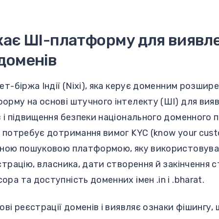
скає ШІ-платформу для виявл
 доменів
т-біржа Індії (Nixi), яка керує доменним розширен
рму на основі штучного інтелекту (ШІ) для вияв
 і підвищення безпеки національного доменного 
 потребує дотримання вимог KYC (know your cust
йною пошуковою платформою, яку використовува
страцію, власника, дати створення й закінчення ст
ра та доступність доменних імен .in і .bharat.
ові реєстрації доменів і виявляє ознаки фішингу,