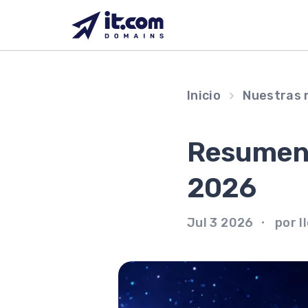
Saltar
al
contenido
Inicio
Nuestras 
Resumen d
2026
Jul 3 2026
por I