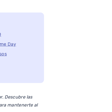
O
rime Day
osos
r. Descubre las
para mantenerte al