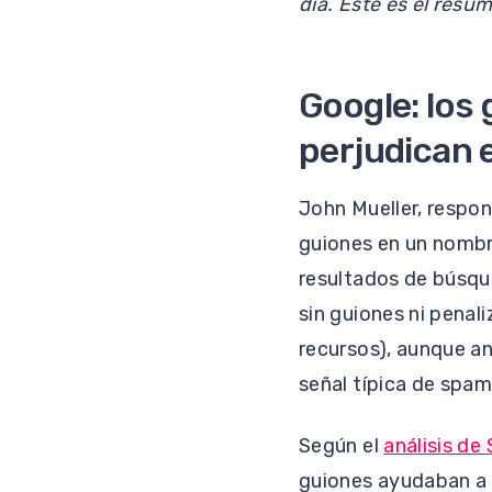
día. Este es el resu
Google: los
perjudican 
John Mueller, respon
guiones en un nombr
resultados de búsqu
sin guiones ni penal
recursos), aunque a
señal típica de spa
Según el
análisis de
guiones ayudaban a 