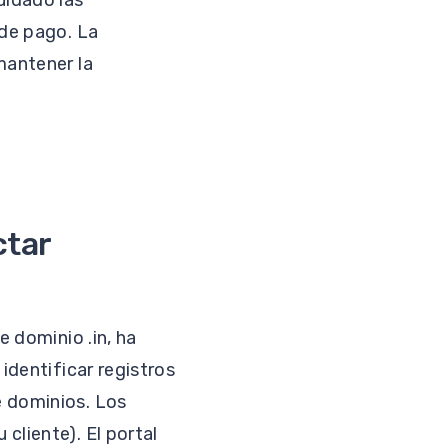
uidado las
 de pago. La
mantener la
ctar
e dominio .in, ha
identificar registros
e dominios. Los
cliente). El portal