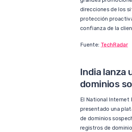
grandes promociones
direcciones de los s
protección proactiva
confianza de la clie
Fuente:
TechRadar
India lanza 
dominios s
El National Internet 
presentado una plata
de dominios sospech
registros de dominio