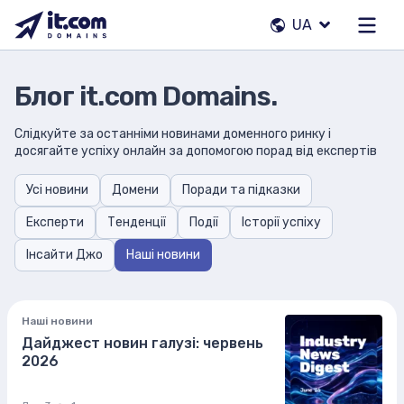
Перейти
UA
до
вмісту
Наша команда
Блог it.com Domains.
Контакти
Слідкуйте за останніми новинами доменного ринку і
досягайте успіху онлайн за допомогою порад від експертів
Реєстратори
Усі новини
Домени
Поради та підказки
UA
Експерти
Тенденції
Події
Історії успіху
Інсайти Джо
Наші новини
Наші новини
Дайджест новин галузі: червень
2026