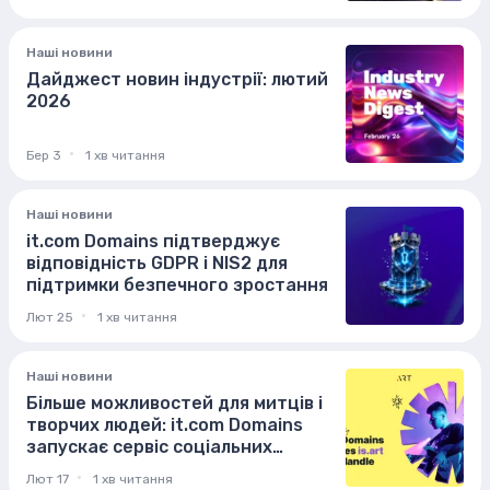
Наші новини
Дайджест новин індустрії: лютий
2026
Бер 3
1 хв читання
Наші новини
it.com Domains підтверджує
відповідність GDPR і NIS2 для
підтримки безпечного зростання
Лют 25
1 хв читання
Наші новини
Більше можливостей для митців і
творчих людей: it.com Domains
запускає сервіс соціальних
хендлів is.art
Лют 17
1 хв читання