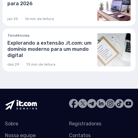
para 2026
jan 25
16 min de leitura
Tendências
Explorando a extensão .it.com: um
domínio moderno para um mundo
digital
dez 29
13 min de leitura
Sobre
Registradores
Nossa equipe
Contatos