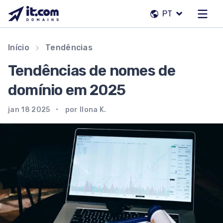
Pular
PT
para
o
conteúdo
Nossa equipe
Início
Tendências
Contatos
Tendências de nomes de
Registradores
domínio em 2025
jan 18 2025
por Ilona K.
PT