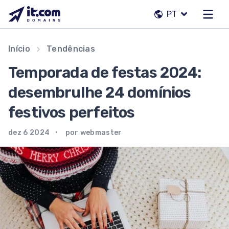
Pular
PT
para
o
conteúdo
Nossa equipe
Início
Tendências
Contatos
Temporada de festas 2024:
Registradores
desembrulhe 24 domínios
festivos perfeitos
PT
dez 6 2024
por webmaster