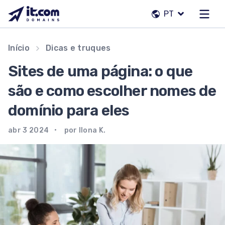
Pular
PT
para
o
conteúdo
Nossa equipe
Início
Dicas e truques
Contatos
Sites de uma página: o que
Registradores
são e como escolher nomes de
domínio para eles
PT
abr 3 2024
por Ilona K.