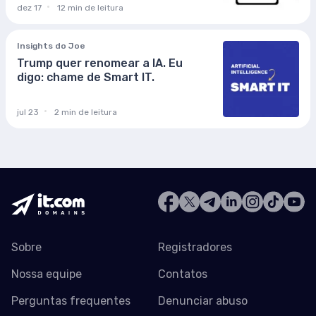
dez 17
12 min de leitura
Insights do Joe
Trump quer renomear a IA. Eu
digo: chame de Smart IT.
jul 23
2 min de leitura
Sobre
Registradores
Nossa equipe
Contatos
Perguntas frequentes
Denunciar abuso