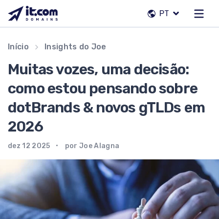
Pular
PT
para
o
conteúdo
Nossa equipe
Início
Insights do Joe
Contatos
Muitas vozes, uma decisão:
Registradores
como estou pensando sobre
dotBrands & novos gTLDs em
PT
2026
dez 12 2025
por Joe Alagna