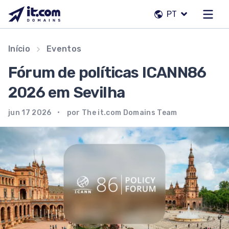
Pular
PT
para
o
conteúdo
Nossa equipe
Início
Eventos
Contatos
Fórum de políticas ICANN86
Registradores
2026 em Sevilha
jun 17 2026
por The it.com Domains Team
PT