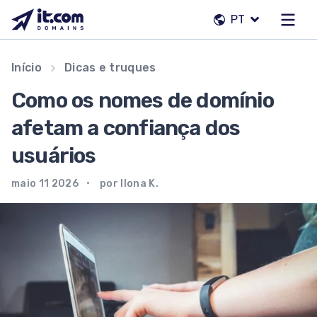
Pular
PT
para
o
conteúdo
Nossa equipe
Início
Dicas e truques
Contatos
Como os nomes de domínio
Registradores
afetam a confiança dos
usuários
PT
maio 11 2026
por Ilona K.