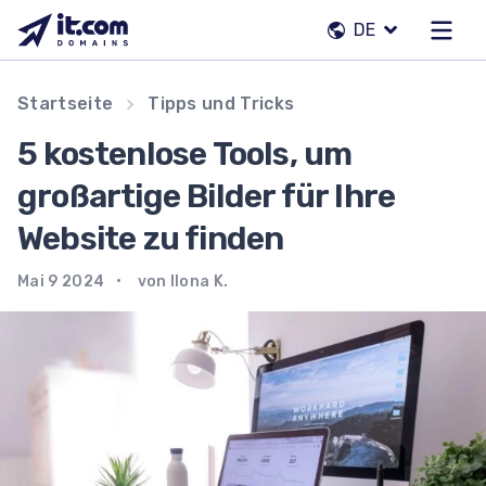
Zum
DE
Inhalt
springen
Unser Team
Startseite
Tipps und Tricks
Kontakte
5 kostenlose Tools, um
Registrierstellen
großartige Bilder für Ihre
Website zu finden
DE
Mai 9 2024
von Ilona K.