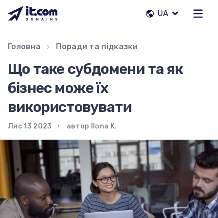
Перейти
UA
до
вмісту
Наша команда
Головна
Поради та підказки
Контакти
Що таке субдомени та як
Реєстратори
бізнес може їх
використовувати
UA
Лис 13 2023
автор Ilona K.