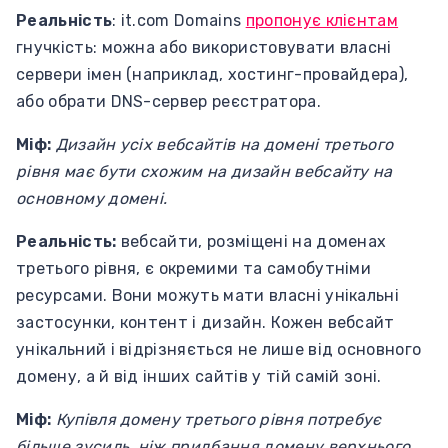
Реальність
: it.com Domains
пропонує клієнтам
гнучкість: можна або використовувати власні
сервери імен (наприклад, хостинг-провайдера),
або обрати DNS-сервер реєстратора.
Міф:
Дизайн усіх вебсайтів на домені третього
рівня має бути схожим на дизайн вебсайту на
основному домені.
Реальність:
вебсайти, розміщені на доменах
третього рівня, є окремими та самобутніми
ресурсами. Вони можуть мати власні унікальні
застосунки, контент і дизайн. Кожен вебсайт
унікальний і відрізняється не лише від основного
домену, а й від інших сайтів у тій самій зоні.
Міф:
Купівля домену третього рівня потребує
більше зусиль, ніж придбання домену верхнього