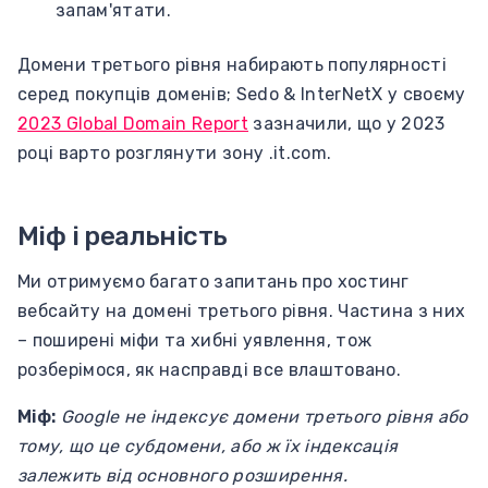
запам'ятати.
Домени третього рівня набирають популярності
серед покупців доменів; Sedo & InterNetX у своєму
2023 Global Domain Report
зазначили, що у 2023
році варто розглянути зону .it.com.
Міф і реальність
Ми отримуємо багато запитань про хостинг
вебсайту на домені третього рівня. Частина з них
– поширені міфи та хибні уявлення, тож
розберімося, як насправді все влаштовано.
Міф:
Google не індексує домени третього рівня або
тому, що це субдомени, або ж їх індексація
залежить від основного розширення.