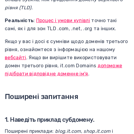
рівня (TLD).
Реальність
:
Процес і умови купівлі
точно такі
самі, як і для зон TLD .com, .net, .org та інших.
Якщо у вас і досі є сумніви щодо доменів третього
рівня, ознайомтеся з інформацією на нашому
вебсайті
. Якщо ви вирішите використовувати
домен третього рівня, it.com Domains
допоможе
підібрати відповідне доменне ім'я
.
Поширені запитання
1. Наведіть приклад субдомену.
Поширені приклади:
blog.it.com
,
shop.it.com
і