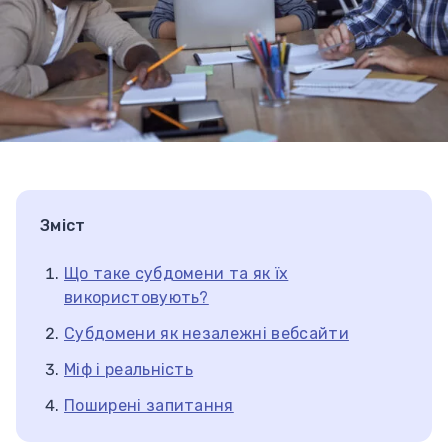
Зміст
Що таке субдомени та як їх
використовують?
Субдомени як незалежні вебсайти
Міф і реальність
Поширені запитання