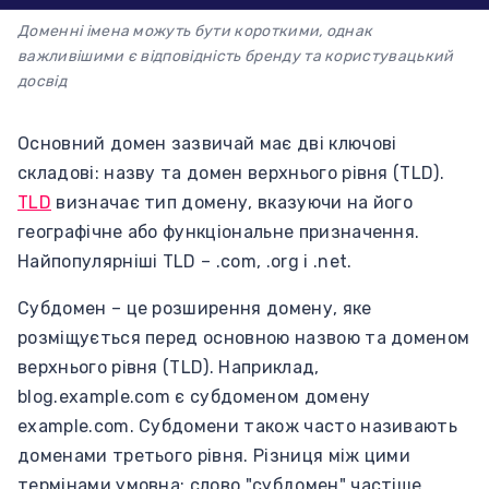
Доменні імена можуть бути короткими, однак
важливішими є відповідність бренду та користувацький
досвід
Основний домен зазвичай має дві ключові
складові: назву та домен верхнього рівня (TLD).
TLD
визначає тип домену, вказуючи на його
географічне або функціональне призначення.
Найпопулярніші TLD – .com, .org і .net.
Субдомен – це розширення домену, яке
розміщується перед основною назвою та доменом
верхнього рівня (TLD). Наприклад,
blog.example.com є субдоменом домену
example.com. Субдомени також часто називають
доменами третього рівня. Різниця між цими
термінами умовна: слово "субдомен" частіше