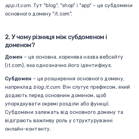
app.it.com
. Тут "blog", "shop" і "app" – це субдомени
основного домену "it.com".
2. У чому різниця між субдоменом і
доменом?
Домен
– це основна, коренева назва вебсайту
(it.com), яка однозначно його ідентифікує.
Субдомен
– це розширення основного домену,
наприклад
blog.it.com
. Він слугує префіксом, який
додають перед основним доменом, щоб
упорядкувати окремі розділи або функції.
Субдомени залежать від основного домену та
відіграють важливу роль у структуруванні
онлайн-контенту.