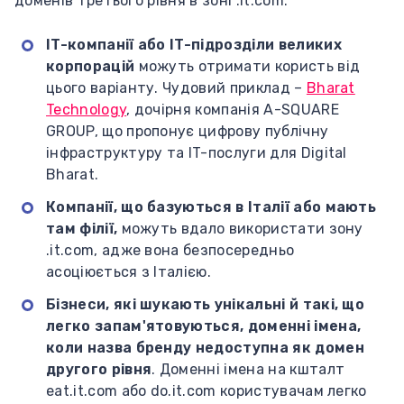
доменів третього рівня в зоні .it.com:
IT-компанії або IT-підрозділи
великих
корпорацій
можуть отримати користь від
цього варіанту. Чудовий приклад –
Bharat
Technology
, дочірня компанія A-SQUARE
GROUP, що пропонує цифрову публічну
інфраструктуру та IT-послуги для Digital
Bharat.
Компанії, що базуються в Італії
або мають
там філії,
можуть вдало використати зону
.it.com, адже вона безпосередньо
асоціюється з Італією.
Бізнеси, які шукають унікальні й такі, що
легко запам'ятовуються, доменні імена,
коли назва бренду недоступна як домен
другого рівня
. Доменні імена на кшталт
eat.it.com або do.it.com користувачам легко