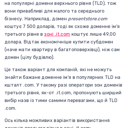
на популярні домени верхнього рівня (TLD), тож
вони привабливі для малого та середнього
бізнесу. Наприклад, домен
presentstore.com
коштує 7 500 доларів, тоді як схоже доменне ім'я
третього рівня в
зоні .it.com
коштує лише 49,00
долара. Відтак економічніше купити субдомен
(наче мати квартиру в багатоповерхівці), ніж сам
домен (цілу будівлю).
Це також варіант для компаній, які не можуть
знайти бажане доменне ім'я в популярних TLD на
кшталт .com. У такому разі оператори зон доменів
третього рівня, як-от .it.com, пропонують ширший
вибір назв із тими самими перевагами, що й TLD
.com.
Ось кілька можливих варіантів використання