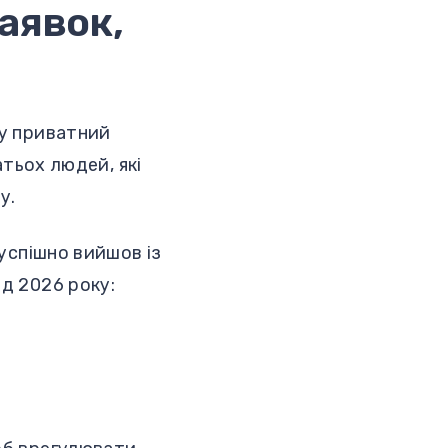
аявок,
ду приватний
атьох людей, які
у.
 успішно вийшов із
нд 2026 року: