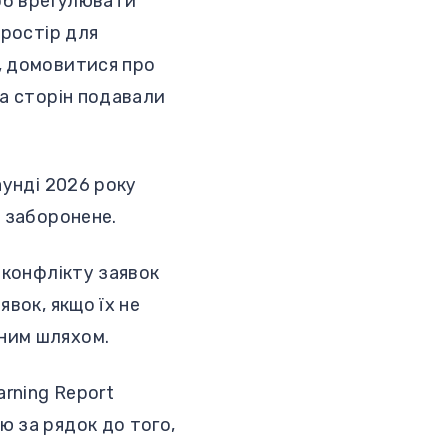
щоб врегулювати
простір для
, домовитися про
ка сторін подавали
аунді 2026 року
y заборонене.
 конфлікту заявок
вок, якщо їх не
ним шляхом.
arning Report
ю за рядок до того,