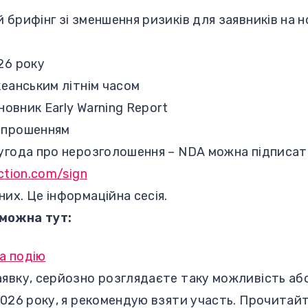
брифінг зі зменшення ризиків для заявників на н
26 року
кеанським літнім часом
новник Early Warning Report
апрошенням
угода про нерозголошення – NDA можна підписат
ction.com/sign
их. Це інформаційна сесія.
можна тут:
а подію
аявку, серйозно розглядаєте таку можливість аб
2026 року, я рекомендую взяти участь. Прочитай