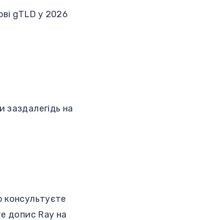
ові gTLD у 2026
и заздалегідь на
о консультуєте
те допис Ray на