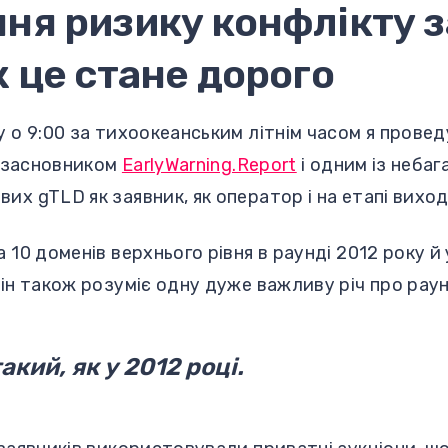
я ризику конфлікту з
 це стане дорого
у о 9:00 за тихоокеанським літнім часом я прове
g, засновником
EarlyWarning.Report
і одним із небаг
их gTLD як заявник, як оператор і на етапі виход
 10 доменів верхнього рівня в раунді 2012 року й
Він також розуміє одну дуже важливу річ про рау
акий, як у 2012 році.