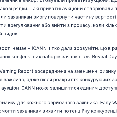
 заявників використовували приватні аукціони, 
акові рядки. Такі приватні аукціони створювали 
али заявникам змогу повернути частину вартості
ти врегулювання або вийти з процесу, коли кіль
й рядок.
ості немає – ICANN чітко дала зрозуміти, що в р
ння конфліктних наборів заявок після Reveal Da
 Warning Report зосереджена на зменшенні ризику
Це важливо, адже після розкриття конкуруючих зая
, аукціон ICANN може залишитися єдиним доступ
ризику для кожного серйозного заявника. Early W
могти заявникам виявити потенційну конкуренці