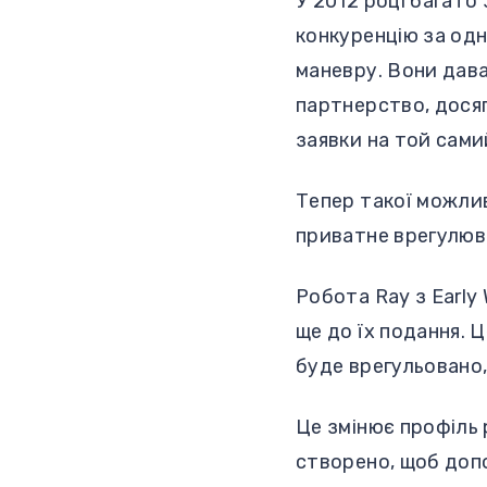
У 2012 році багато
конкуренцію за одн
маневру. Вони дав
партнерство, досяг
заявки на той сами
Тепер такої можлив
приватне врегулюва
Робота Ray з Early
ще до їх подання. 
буде врегульовано
Це змінює профіль 
створено, щоб допо