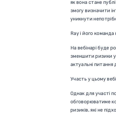
як вона стане публ
змогу визначити ін
уникнути непотрібн
Ray і його команда
На вебінарі буде р
зменшити ризики у 
актуальні питання д
Участь у цьому вебі
Однак для участі п
обговорюватиме ко
ризиків, які не під