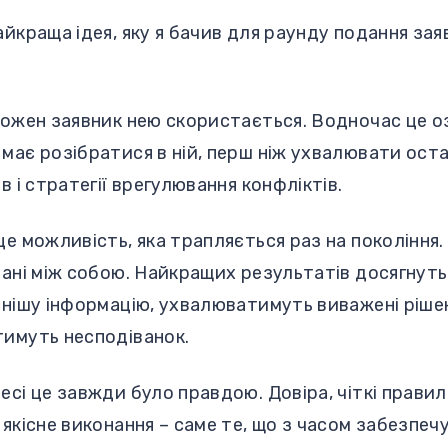
айкраща ідея, яку я бачив для раунду подання заяв
кожен заявник нею скористається. Водночас це о
має розібратися в ній, перш ніж ухвалювати оста
в і стратегії врегулювання конфліктів.
це можливість, яка трапляється раз на покоління
зані між собою. Найкращих результатів досягнуть т
снішу інформацію, ухвалюватимуть виважені рішен
тимуть несподіванок.
есі це завжди було правдою. Довіра, чіткі правил
якісне виконання – саме те, що з часом забезпечу