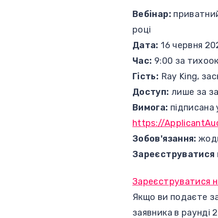
Вебінар:
приватний 
році
Дата:
16 червня 20
Час:
9:00 за тихоо
Гість:
Ray King, зас
Доступ:
лише за з
Вимога:
підписана 
https://ApplicantAu
Зобов'язання:
жодн
Зареєструватися 
Зареєструватися н
Якщо ви подаєте з
заявника в раунді 