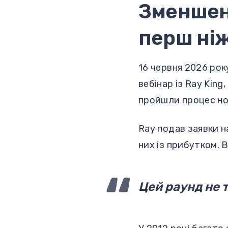
Зменшенн
перш ніж
16 червня 2026 рок
вебінар із Ray Kin
пройшли процес нов
Ray подав заявки на
них із прибутком. 
Цей раунд не т