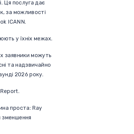
. Ця послуга дає
к, за можливості
ook ICANN.
юють у їхніх межах.
их заявники можуть
асні та надзвичайно
аунді 2026 року.
 Report.
ина проста: Ray
и зменшення