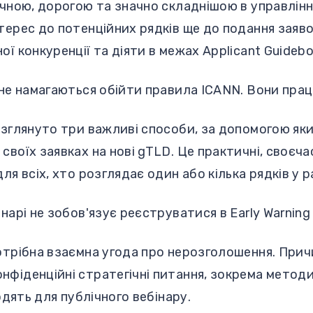
ічною, дорогою та значно складнішою в управлінні
терес до потенційних рядків ще до подання заяво
ої конкуренції та діяти в межах Applicant Guideb
 не намагаються обійти правила ICANN. Вони прац
озглянуто три важливі способи, за допомогою як
своїх заявках на нові gTLD. Це практичні, своєч
ля всіх, хто розглядає один або кілька рядків у р
нарі не зобов'язує реєструватися в Early Warning
отрібна взаємна угода про нерозголошення. Прич
нфіденційні стратегічні питання, зокрема метод
ходять для публічного вебінару.