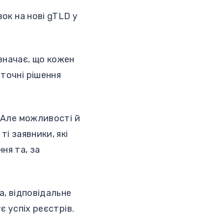
ок на нові gTLD у
значає, що кожен
точні рішення
. Але можливості й
і заявники, які
ня та, за
а, відповідальне
є успіх реєстрів.