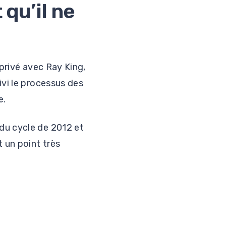
 qu’il ne
 privé avec Ray King,
ivi le processus des
e.
du cycle de 2012 et
 un point très