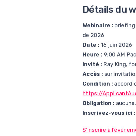
Détails du w
Webinaire :
briefing
de 2026
Date :
16 juin 2026
Heure :
9:00 AM Paci
Invité :
Ray King, fo
Accès :
sur invitati
Condition :
accord d
https://ApplicantAu
Obligation :
aucune. 
Inscrivez-vous ici :
S’inscrire à l’événe