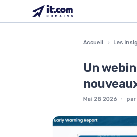
Passer
au
contenu
Accueil
Les insi
Un webina
nouveaux
Mai 28 2026
par