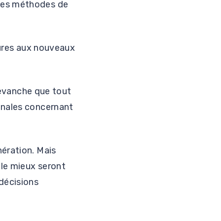
 des méthodes de
atures aux nouveaux
 revanche que tout
inales concernant
nération. Mais
 le mieux seront
 décisions