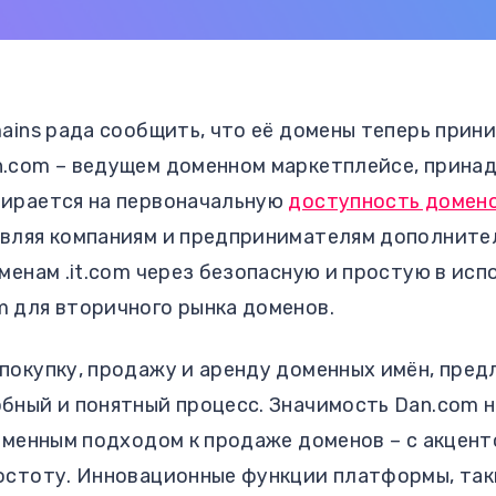
mains рада сообщить, что её домены теперь прин
.com – ведущем доменном маркетплейсе, прина
пирается на первоначальную
доступность доменов
авляя компаниям и предпринимателям дополнит
оменам .it.com через безопасную и простую в ис
 для вторичного рынка доменов.
покупку, продажу и аренду доменных имён, пред
бный и понятный процесс. Значимость Dan.com 
ременным подходом к продаже доменов – с акцент
остоту. Инновационные функции платформы, таки