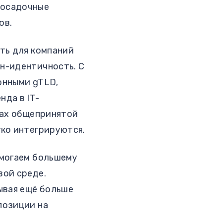
посадочные
ов.
сть для компаний
н-идентичность. С
онными gTLD,
нда в IT-
ках общепринятой
гко интегрируются.
омогаем большему
вой среде.
ывая ещё больше
позиции на