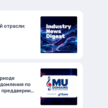
й отрасли:
ериоде
едомления по
в преддверии
апуска .MU как
я всех"