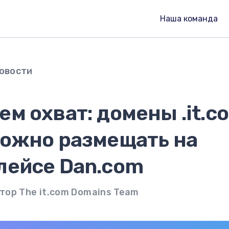
Наша команда
овости
м охват: домены .it.c
можно размещать на
лейсе Dan.com
тор The it.com Domains Team