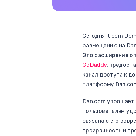
Сегодня it.com Do
размещению на Dan
Это расширение о
GoDaddy
, предост
канал доступа к д
платформу Dan.com
Dan.com упрощает 
пользователям удо
связана с его сов
прозрачность и пр