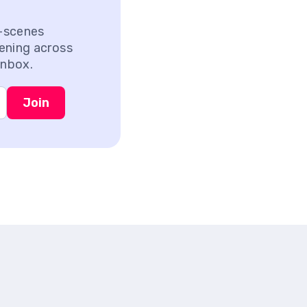
e-scenes
ening across
inbox.
Join