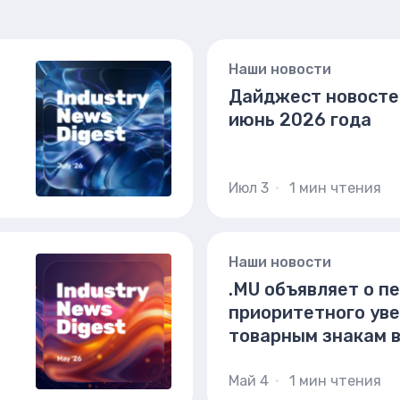
Наши новости
Дайджест новосте
июнь 2026 года
Июл 3
1 мин чтения
Наши новости
.MU объявляет о п
приоритетного ув
товарным знакам 
глобального перез
"домена музыки дл
Май 4
1 мин чтения