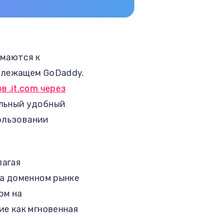
имаются к
длежащем GoDaddy.
 .it.com через
ельный удобный
пользовании
лагая
на доменном рынке
ом на
е как мгновенная