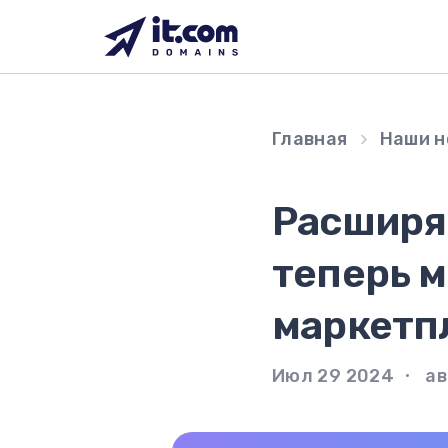
Перейти
к
содержимому
Главная
Наши н
Расширяе
теперь 
маркетп
Июл 29 2024
ав