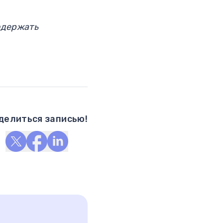
одержать
делиться записью!