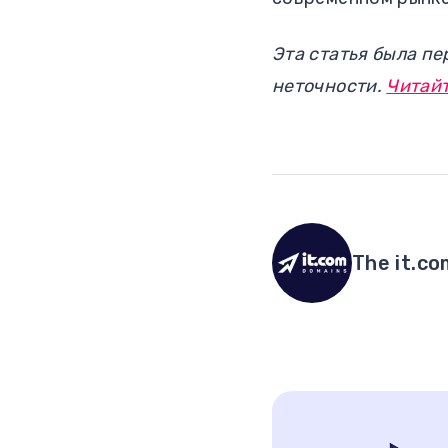
Эта статья была п
неточности.
Читайт
The it.c