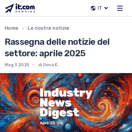
Vai
IT
al
contenuto
Il nostro team
Home
Le nostre notizie
Contatti
Rassegna delle notizie del
Registrar
settore: aprile 2025
Mag 3 2025
di Ilona K.
IT