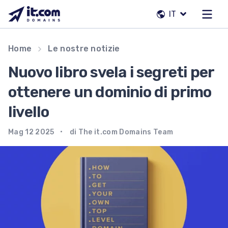
Vai
IT
al
contenuto
Il nostro team
Home
Le nostre notizie
Contatti
Nuovo libro svela i segreti per
Registrar
ottenere un dominio di primo
livello
IT
Mag 12 2025
di The it.com Domains Team