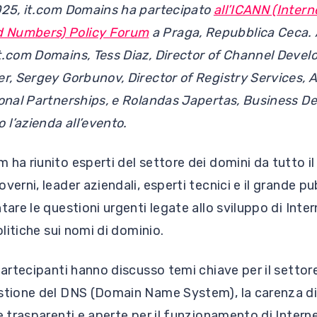
2025, it.com Domains ha partecipato
all’ICANN (Intern
 Numbers) Policy Forum
a Praga, Repubblica Ceca. 
t.com Domains, Tess Diaz, Director of Channel Deve
er, Sergey Gorbunov, Director of Registry Services, A
tional Partnerships, e Rolandas Japertas, Business 
l’azienda all’evento.
 ha riunito esperti del settore dei domini da tutto i
verni, leader aziendali, esperti tecnici e il grande pu
tare le questioni urgenti legate allo sviluppo di Inter
olitiche sui nomi di dominio.
 partecipanti hanno discusso temi chiave per il settor
stione del DNS (Domain Name System), la carenza di i
e trasparenti e aperte per il funzionamento di Interne