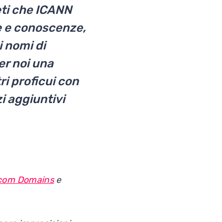
ieti che ICANN
e e conoscenze,
i nomi di
er noi una
i proficui con
zi aggiuntivi
it.com Domains
e