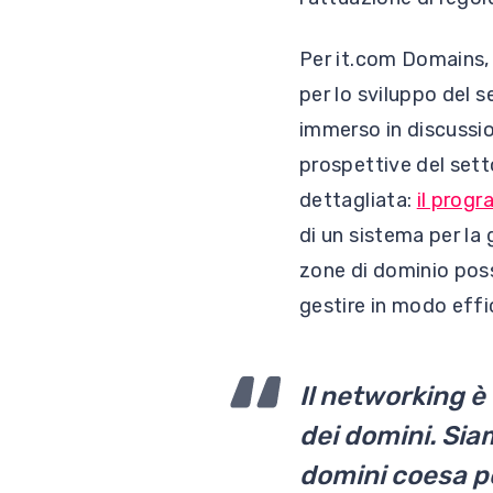
Per it.com Domains,
per lo sviluppo del s
immerso in discussion
prospettive del sett
dettagliata:
il prog
di un sistema per la 
zone di dominio poss
gestire in modo effi
Il networking 
dei domini. Sia
domini coesa po