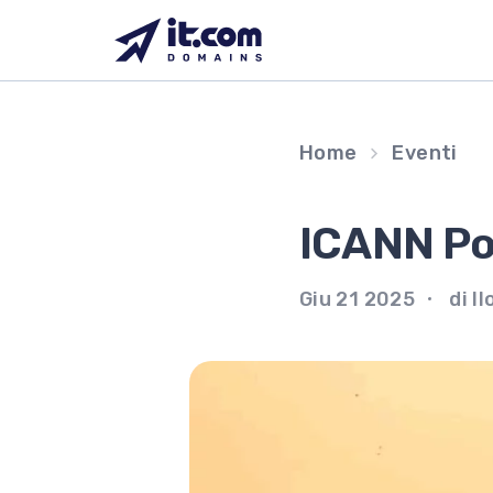
Vai
al
contenuto
Home
Eventi
ICANN Po
Giu 21 2025
di Il