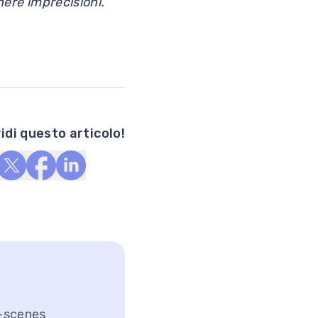
nere imprecisioni.
idi questo articolo!
e-scenes