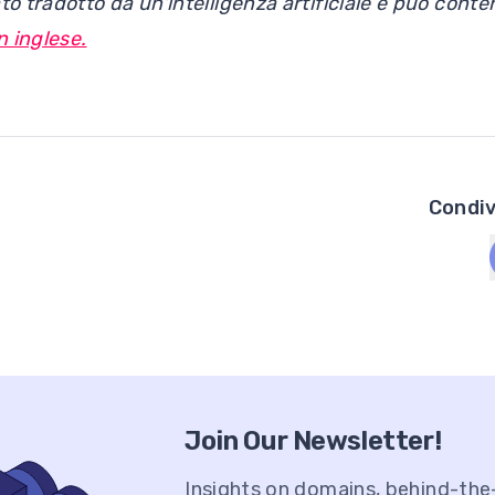
to tradotto da un'intelligenza artificiale e può conte
n inglese.
Condiv
Join Our Newsletter!
Insights on domains, behind-th