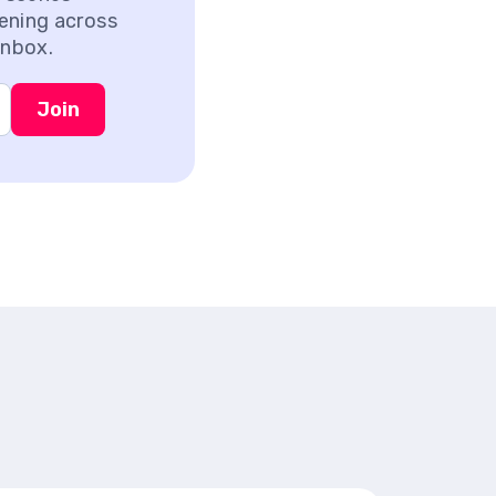
ening across
inbox.
Join