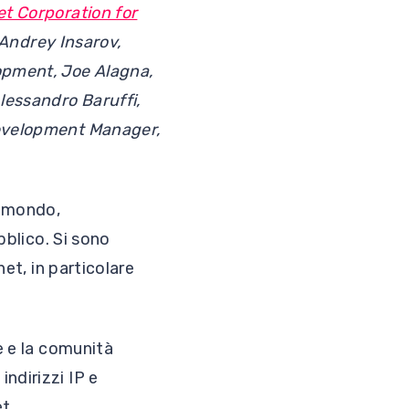
et Corporation for
Andrey Insarov,
lopment, Joe Alagna,
lessandro Baruffi,
Development Manager,
l mondo,
bblico. Si sono
net, in particolare
e e la comunità
ndirizzi IP e
t.