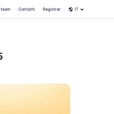
o team
Contatti
Registrar
IT
5