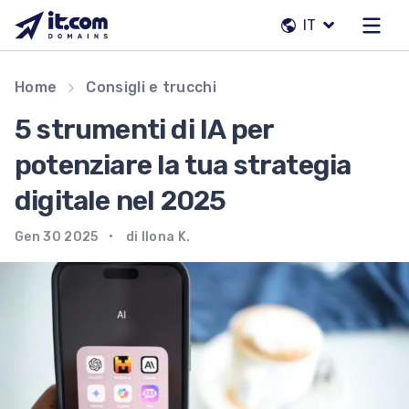
Vai
IT
al
contenuto
Il nostro team
Home
Consigli e trucchi
Contatti
5 strumenti di IA per
Registrar
potenziare la tua strategia
digitale nel 2025
IT
Gen 30 2025
di Ilona K.