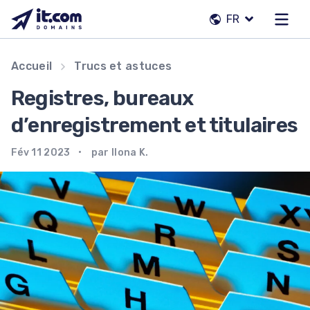
Passer
FR
au
contenu
Notre équipe
Accueil
Trucs et astuces
Contacts
Registres, bureaux
Registraires
d’enregistrement et titulaires
Fév 11 2023
par Ilona K.
FR