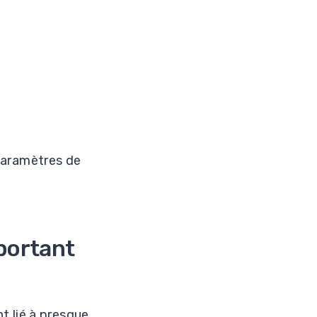
paramètres de
mportant
t lié à presque