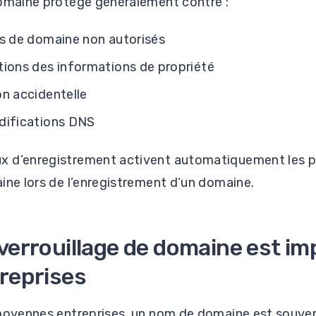
domaine protège généralement contre :
ts de domaine non autorisés
tions des informations de propriété
n accidentelle
difications DNS
x d’enregistrement activent automatiquement les 
ine lors de l’enregistrement d’un domaine.
 verrouillage de domaine est i
treprises
 moyennes entreprises, un nom de domaine est souven