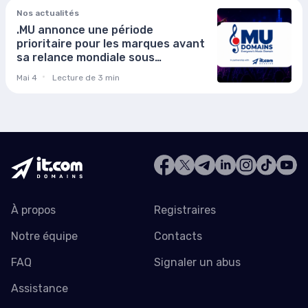
Nos actualités
.MU annonce une période
prioritaire pour les marques avant
sa relance mondiale sous
l'appellation de "Everyone’s Music
Mai 4
Lecture de 3 min
Domain"
À propos
Registraires
Notre équipe
Contacts
FAQ
Signaler un abus
Assistance