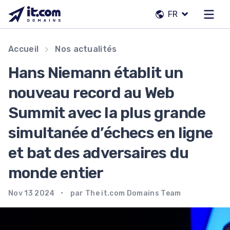
Passer
FR
au
contenu
Notre équipe
Accueil
Nos actualités
Contacts
Hans Niemann établit un
Registraires
nouveau record au Web
Summit avec la plus grande
FR
simultanée d’échecs en ligne
et bat des adversaires du
monde entier
Nov 13 2024
par The it.com Domains Team